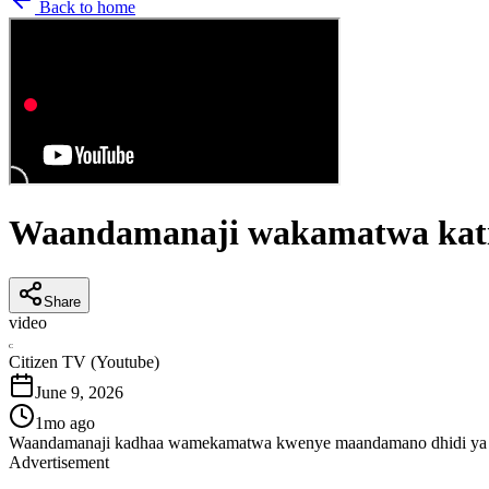
Back to home
Waandamanaji wakamatwa katik
Share
video
C
Citizen TV (Youtube)
June 9, 2026
1mo ago
Waandamanaji kadhaa wamekamatwa kwenye maandamano dhidi ya uje
Advertisement