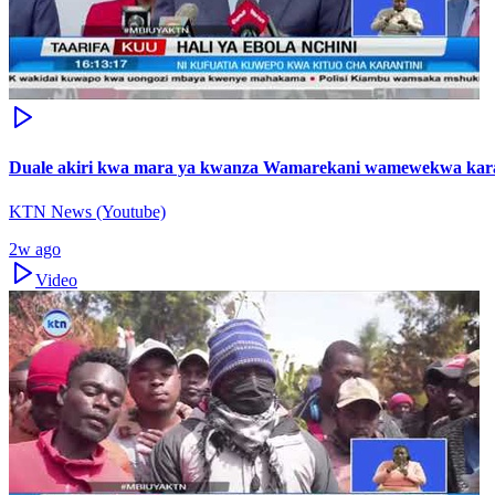
Duale akiri kwa mara ya kwanza Wamarekani wamewekwa karant
KTN News (Youtube)
2w ago
Video