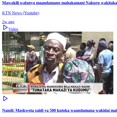
Mawakili wafanya maandamano mahakamani Nakuru wakitaka 
KTN News (Youtube)
2w ago
Video
Nandi: Maskwota zaidi ya 500 kutoka waandamana wakidai ma