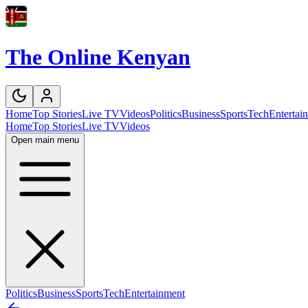
The Online Kenyan
Home
Top Stories
Live TV
Videos
Politics
Business
Sports
Tech
Entertai
Home
Top Stories
Live TV
Videos
Open main menu
Politics
Business
Sports
Tech
Entertainment