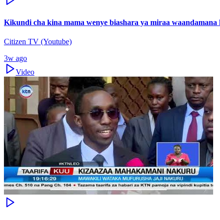
Kikundi cha kina mama wenye biashara ya miraa waandamana k
Citizen TV (Youtube)
3w ago
Video