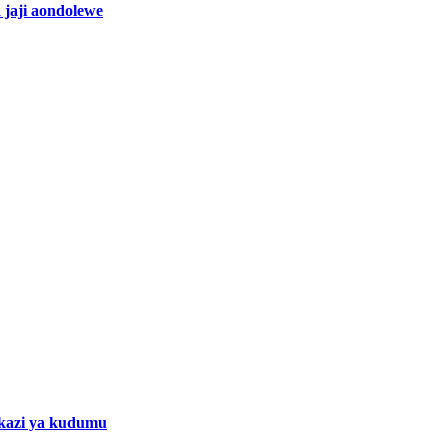
jaji aondolewe
kazi ya kudumu