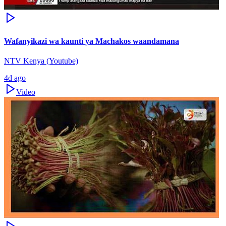
Wafanyikazi wa kaunti ya Machakos waandamana
NTV Kenya (Youtube)
4d ago
Video